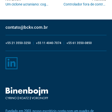
Um ciclone ucraniano: cognição judicial e interdisciplinaridade na HDE nº 1.607/EX
Controlador fora de controle?
contato@bckv.com.br
+55 21 3550-3250
|
+55 11 4040-7074
|
+55 61 3550-0850
Fundado em 2003, nosso escritório conta com um quadro de