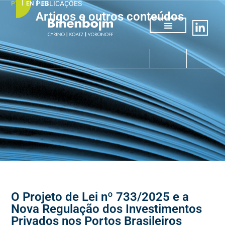
PUBLICAÇÕES
PT
EN
ES
Artigos e outros conteúdos
Quem somos
Áreas de atuação
O Projeto de Lei nº 733/2025 e a
Nova Regulação dos Investimentos
Privados nos Portos Brasileiros