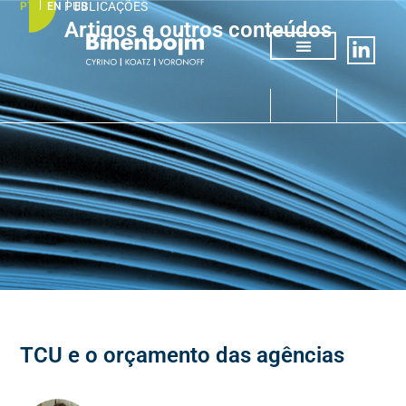
PUBLICAÇÕES
PT
EN
ES
Artigos e outros conteúdos
Quem somos
Áreas de atuação
TCU e o orçamento das agências