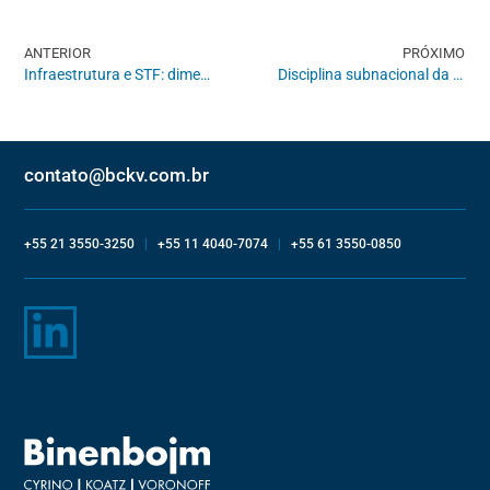
ANTERIOR
PRÓXIMO
Infraestrutura e STF: dimensões do controle (frequente) exercido pela Corte Constitucional em matéria de concessões de serviços públicos
Disciplina subnacional da Inteligência Artificial: As iniciativas estaduais e municipais diante do vácuo deixado pelo Congresso Nacional
contato@bckv.com.br
+55 21 3550-3250
|
+55 11 4040-7074
|
+55 61 3550-0850