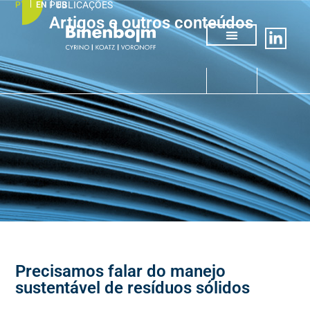
PUBLICAÇÕES
PT
EN
ES
Artigos e outros conteúdos
Quem somos
Áreas de atuação
Precisamos falar do manejo
sustentável de resíduos sólidos