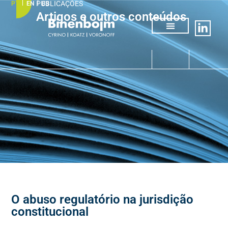
PUBLICAÇÕES
PT
EN
ES
Artigos e outros conteúdos
Quem somos
Áreas de atuação
O abuso regulatório na jurisdição
constitucional