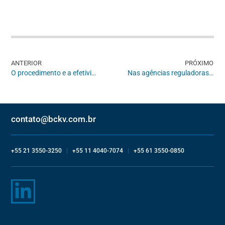
ANTERIOR
PRÓXIMO
O procedimento e a efetividade dos litígios estruturais: os modelos “forte” e “fraco” de intervenção judicial em políticas públicas
Nas agências reguladoras brasileiras, a captura seria política?
contato@bckv.com.br
+55 21 3550-3250
|
+55 11 4040-7074
|
+55 61 3550-0850