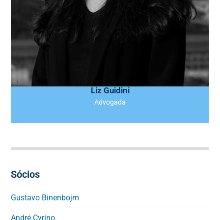
Liz Guidini
Advogada
Sócios
Gustavo Binenbojm
André Cyrino