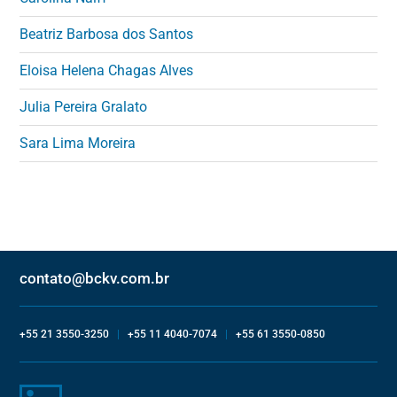
Beatriz Barbosa dos Santos
Eloisa Helena Chagas Alves
Julia Pereira Gralato
Sara Lima Moreira
contato@bckv.com.br
+55 21 3550-3250
|
+55 11 4040-7074
|
+55 61 3550-0850