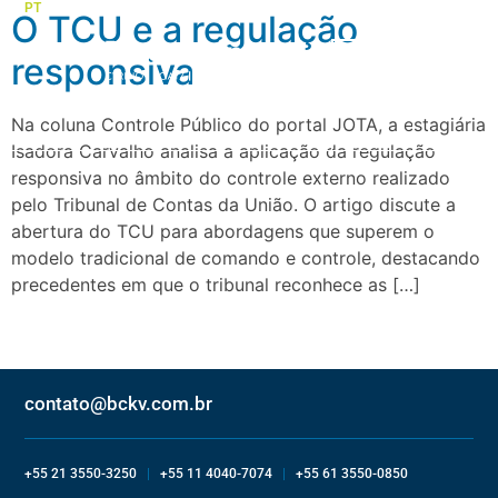
PT
EN
ES
O TCU e a regulação
responsiva
Quem somos
Áreas de atuação
Na coluna Controle Público do portal JOTA, a estagiária
Isadora Carvalho analisa a aplicação da regulação
responsiva no âmbito do controle externo realizado
pelo Tribunal de Contas da União. O artigo discute a
abertura do TCU para abordagens que superem o
modelo tradicional de comando e controle, destacando
precedentes em que o tribunal reconhece as […]
contato@bckv.com.br
+55 21 3550-3250
|
+55 11 4040-7074
|
+55 61 3550-0850