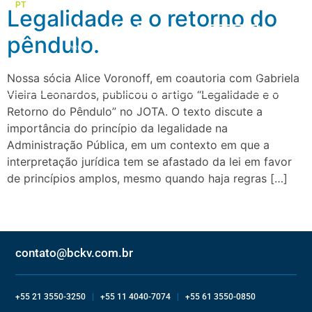
PT
EN
ES
Legalidade e o retorno do
pêndulo.
Quem somos
Áreas de atuação
Nossa sócia Alice Voronoff, em coautoria com Gabriela
Vieira Leonardos, publicou o artigo “Legalidade e o
Retorno do Pêndulo” no JOTA. O texto discute a
importância do princípio da legalidade na
Administração Pública, em um contexto em que a
interpretação jurídica tem se afastado da lei em favor
de princípios amplos, mesmo quando haja regras […]
contato@bckv.com.br
+55 21 3550-3250
|
+55 11 4040-7074
|
+55 61 3550-0850