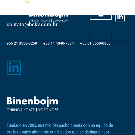
PT
EN
ES
contato@bckv.com.br
Sobre nosotros
Áreas de práctica
+55 21 3550-3250
|
+55 11 4040-7074
|
+55 61 3550-0850
Fundado en 2003, nuestro despacho cuenta con un equipo de
profesionales altamente cualificados que se distinguen por