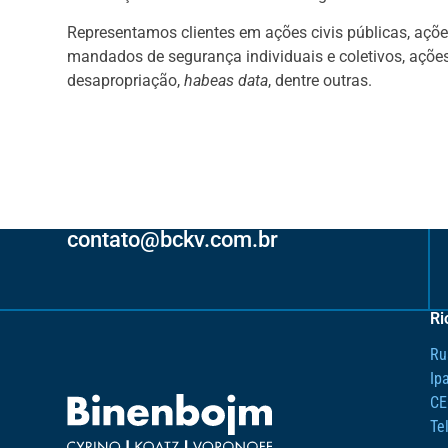
Representamos clientes em ações civis públicas, açõe
mandados de segurança individuais e coletivos, ações
desapropriação,
habeas data
, dentre outras.
contato@bckv.com.br
Ri
Ru
Ip
CE
Te