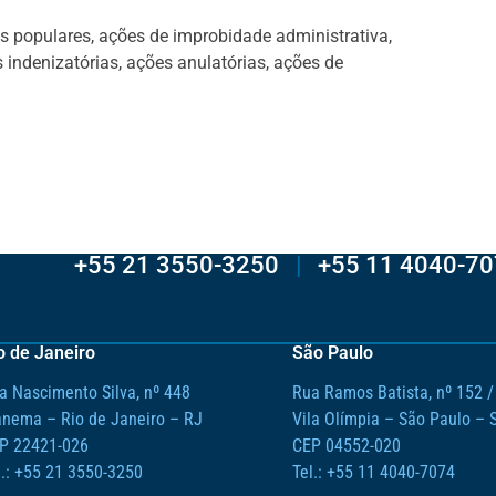
s populares, ações de improbidade administrativa,
 indenizatórias, ações anulatórias, ações de
+55 21 3550-3250
|
+55 11 4040-7
o de Janeiro
São Paulo
a Nascimento Silva, nº 448
Rua Ramos Batista, nº 152 /
anema – Rio de Janeiro – RJ
Vila Olímpia – São Paulo – 
P 22421-026
CEP 04552-020
l.: +55 21 3550-3250
Tel.: +55 11 4040-7074