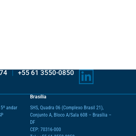
074
|
+55 61 3550-0850
Brasília
 5º andar
SHS, Quadra 06 (Complexo Brasil 21),
SP
Conjunto A, Bloco A/Sala 608 – Brasília –
DF
CEP: 70316-000